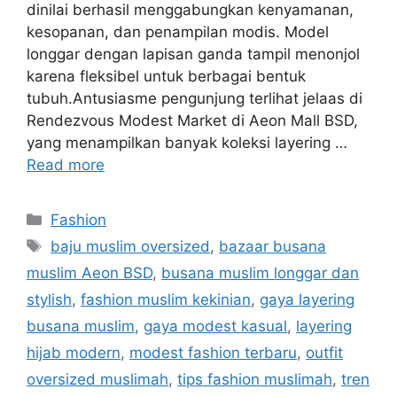
dinilai berhasil menggabungkan kenyamanan,
kesopanan, dan penampilan modis. Model
longgar dengan lapisan ganda tampil menonjol
karena fleksibel untuk berbagai bentuk
tubuh.Antusiasme pengunjung terlihat jelaas di
Rendezvous Modest Market di Aeon Mall BSD,
yang menampilkan banyak koleksi layering …
Read more
Categories
Fashion
Tags
baju muslim oversized
,
bazaar busana
muslim Aeon BSD
,
busana muslim longgar dan
stylish
,
fashion muslim kekinian
,
gaya layering
busana muslim
,
gaya modest kasual
,
layering
hijab modern
,
modest fashion terbaru
,
outfit
oversized muslimah
,
tips fashion muslimah
,
tren