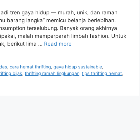
adi tren gaya hidup — murah, unik, dan ramah
emu barang langka” memicu belanja berlebihan.
rconsumption terselubung. Banyak orang akhirnya
ipakai, malah memperparah limbah fashion. Untuk
ak, berikut lima …
Read more
rdas
,
cara hemat thrifting
,
gaya hidup sustainable
,
rifting bijak
,
thrifting ramah lingkungan
,
tips thrifting hemat
,