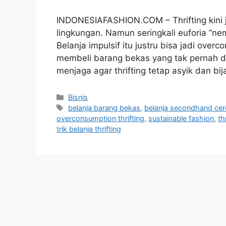
INDONESIAFASHION.COM – Thrifting kini j
lingkungan. Namun seringkali euforia “n
Belanja impulsif itu justru bisa jadi ove
membeli barang bekas yang tak pernah d
menjaga agar thrifting tetap asyik dan bij
Categories
Bisnis
Tags
belanja barang bekas
,
belanja secondhand ce
overconsumption thrifting
,
sustainable fashion
,
th
trik belanja thrifting