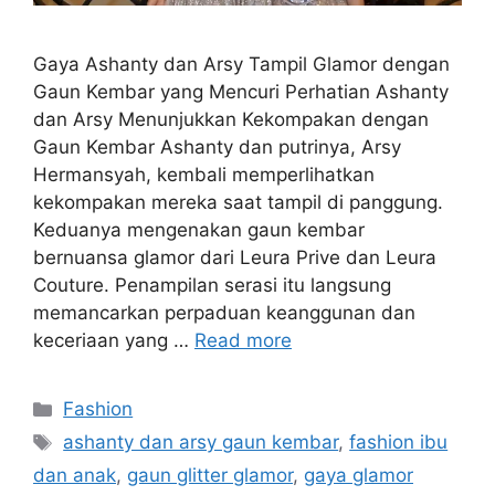
Gaya Ashanty dan Arsy Tampil Glamor dengan
Gaun Kembar yang Mencuri Perhatian Ashanty
dan Arsy Menunjukkan Kekompakan dengan
Gaun Kembar Ashanty dan putrinya, Arsy
Hermansyah, kembali memperlihatkan
kekompakan mereka saat tampil di panggung.
Keduanya mengenakan gaun kembar
bernuansa glamor dari Leura Prive dan Leura
Couture. Penampilan serasi itu langsung
memancarkan perpaduan keanggunan dan
keceriaan yang …
Read more
Categories
Fashion
Tags
ashanty dan arsy gaun kembar
,
fashion ibu
dan anak
,
gaun glitter glamor
,
gaya glamor