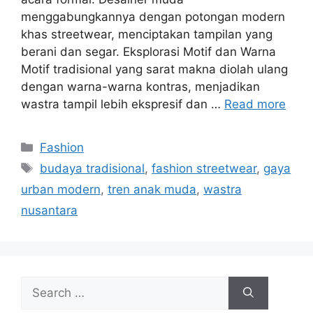
menggabungkannya dengan potongan modern
khas streetwear, menciptakan tampilan yang
berani dan segar. Eksplorasi Motif dan Warna
Motif tradisional yang sarat makna diolah ulang
dengan warna-warna kontras, menjadikan
wastra tampil lebih ekspresif dan …
Read more
Categories
Fashion
Tags
budaya tradisional
,
fashion streetwear
,
gaya
urban modern
,
tren anak muda
,
wastra
nusantara
Search
for: