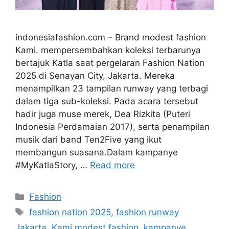
indonesiafashion.com – Brand modest fashion
Kami. mempersembahkan koleksi terbarunya
bertajuk Katla saat pergelaran Fashion Nation
2025 di Senayan City, Jakarta. Mereka
menampilkan 23 tampilan runway yang terbagi
dalam tiga sub-koleksi. Pada acara tersebut
hadir juga muse merek, Dea Rizkita (Puteri
Indonesia Perdamaian 2017), serta penampilan
musik dari band Ten2Five yang ikut
membangun suasana.Dalam kampanye
#MyKatlaStory, …
Read more
Categories
Fashion
Tags
fashion nation 2025
,
fashion runway
Jakarta
,
Kami modest fashion
,
kampanye