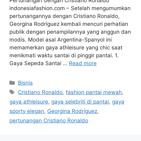
Pertunangan dengan Cristiano Ronaldo
indonesiafashion.com – Setelah mengumumkan
pertunangannya dengan Cristiano Ronaldo,
Georgina Rodríguez kembali mencuri perhatian
publik dengan penampilannya yang anggun dan
modis. Model asal Argentina-Spanyol ini
memamerkan gaya athleisure yang chic saat
menikmati waktu santai di pinggir pantai. 1.
Gaya Sepeda Santai …
Read more
Categories
Bisnis
Tags
Cristiano Ronaldo
,
fashion pantai mewah
,
gaya athleisure
,
gaya selebriti di pantai
,
gaya
sporty elegan
,
Georgina Rodríguez
,
pertunangan Cristiano Ronaldo