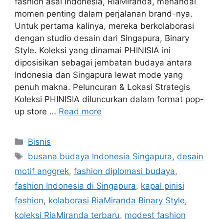
fashion asal Indonesia, RiaMiranda, menandai
momen penting dalam perjalanan brand-nya.
Untuk pertama kalinya, mereka berkolaborasi
dengan studio desain dari Singapura, Binary
Style. Koleksi yang dinamai PHINISIA ini
diposisikan sebagai jembatan budaya antara
Indonesia dan Singapura lewat mode yang
penuh makna. Peluncuran & Lokasi Strategis
Koleksi PHINISIA diluncurkan dalam format pop-
up store …
Read more
Categories
Bisnis
Tags
busana budaya Indonesia Singapura
,
desain
motif anggrek
,
fashion diplomasi budaya
,
fashion Indonesia di Singapura
,
kapal pinisi
fashion
,
kolaborasi RiaMiranda Binary Style
,
koleksi RiaMiranda terbaru
,
modest fashion