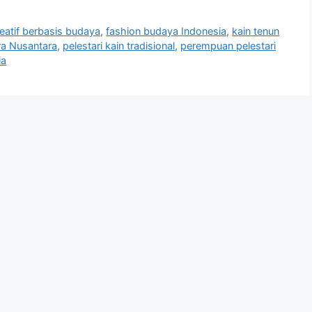
eatif berbasis budaya
,
fashion budaya Indonesia
,
kain tenun
ra Nusantara
,
pelestari kain tradisional
,
perempuan pelestari
ia