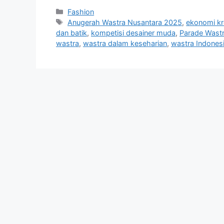
Categories
Fashion
Tags
Anugerah Wastra Nusantara 2025
,
ekonomi kr
dan batik
,
kompetisi desainer muda
,
Parade Wast
wastra
,
wastra dalam keseharian
,
wastra Indones