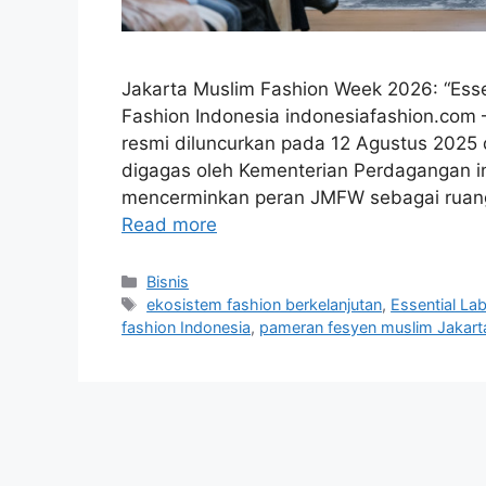
Jakarta Muslim Fashion Week 2026: “Esse
Fashion Indonesia indonesiafashion.com
resmi diluncurkan pada 12 Agustus 2025 d
digagas oleh Kementerian Perdagangan in
mencerminkan peran JMFW sebagai ruang
Read more
Categories
Bisnis
Tags
ekosistem fashion berkelanjutan
,
Essential La
fashion Indonesia
,
pameran fesyen muslim Jakart