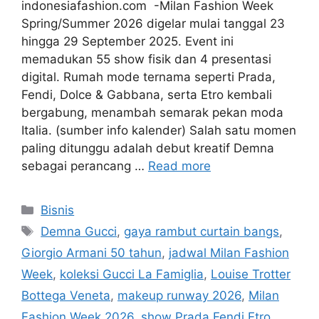
indonesiafashion.com -Milan Fashion Week
Spring/Summer 2026 digelar mulai tanggal 23
hingga 29 September 2025. Event ini
memadukan 55 show fisik dan 4 presentasi
digital. Rumah mode ternama seperti Prada,
Fendi, Dolce & Gabbana, serta Etro kembali
bergabung, menambah semarak pekan moda
Italia. (sumber info kalender) Salah satu momen
paling ditunggu adalah debut kreatif Demna
sebagai perancang …
Read more
Categories
Bisnis
Tags
Demna Gucci
,
gaya rambut curtain bangs
,
Giorgio Armani 50 tahun
,
jadwal Milan Fashion
Week
,
koleksi Gucci La Famiglia
,
Louise Trotter
Bottega Veneta
,
makeup runway 2026
,
Milan
Fashion Week 2026
,
show Prada Fendi Etro
,