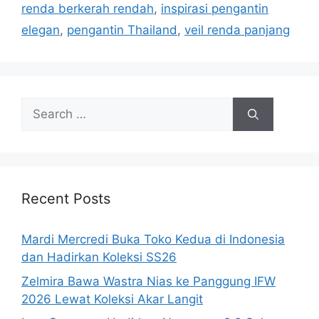
renda berkerah rendah
,
inspirasi pengantin
elegan
,
pengantin Thailand
,
veil renda panjang
Search
for:
Recent Posts
Mardi Mercredi Buka Toko Kedua di Indonesia
dan Hadirkan Koleksi SS26
Zelmira Bawa Wastra Nias ke Panggung IFW
2026 Lewat Koleksi Akar Langit