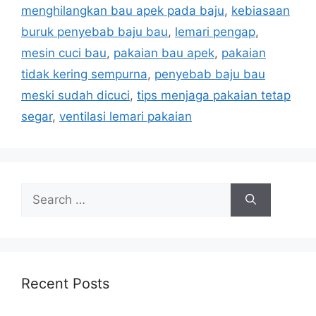
menghilangkan bau apek pada baju
,
kebiasaan
buruk penyebab baju bau
,
lemari pengap
,
mesin cuci bau
,
pakaian bau apek
,
pakaian
tidak kering sempurna
,
penyebab baju bau
meski sudah dicuci
,
tips menjaga pakaian tetap
segar
,
ventilasi lemari pakaian
Search
for:
Recent Posts