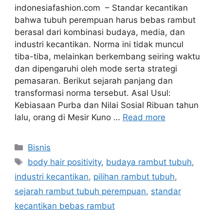
indonesiafashion.com – Standar kecantikan
bahwa tubuh perempuan harus bebas rambut
berasal dari kombinasi budaya, media, dan
industri kecantikan. Norma ini tidak muncul
tiba-tiba, melainkan berkembang seiring waktu
dan dipengaruhi oleh mode serta strategi
pemasaran. Berikut sejarah panjang dan
transformasi norma tersebut. Asal Usul:
Kebiasaan Purba dan Nilai Sosial Ribuan tahun
lalu, orang di Mesir Kuno …
Read more
Categories
Bisnis
Tags
body hair positivity
,
budaya rambut tubuh
,
industri kecantikan
,
pilihan rambut tubuh
,
sejarah rambut tubuh perempuan
,
standar
kecantikan bebas rambut