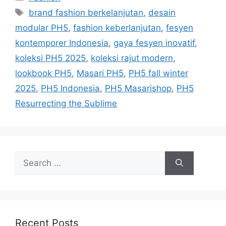
Tags
brand fashion berkelanjutan
,
desain
modular PH5
,
fashion keberlanjutan
,
fesyen
kontemporer Indonesia
,
gaya fesyen inovatif
,
koleksi PH5 2025
,
koleksi rajut modern
,
lookbook PH5
,
Masari PH5
,
PH5 fall winter
2025
,
PH5 Indonesia
,
PH5 Masarishop
,
PH5
Resurrecting the Sublime
Search
for:
Recent Posts