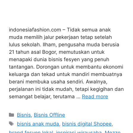
indonesiafashion.com – Tidak semua anak
muda memilih jalur pekerjaan tetap setelah
lulus sekolah. Ilham, pengusaha muda berusia
21 tahun asal Bogor, memutuskan untuk
menapaki dunia bisnis fesyen yang penuh
tantangan. Dorongan untuk membantu ekonomi
keluarga dan tekad untuk mandiri membuatnya
berani membuka usaha sendiri. Awalnya,
perjalanan ini tidak mudah, tetapi kegigihan dan
semangat belajar, terutama …
Read more
Categories
Bisnis
,
Bisnis Offline
Tags
bisnis anak muda
,
bisnis digital Shopee
,
brand fesyen lokal
,
inspirasi wirausaha
,
Mezzo