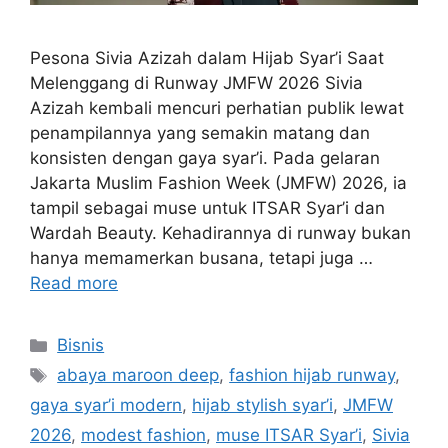
Pesona Sivia Azizah dalam Hijab Syar’i Saat
Melenggang di Runway JMFW 2026 Sivia
Azizah kembali mencuri perhatian publik lewat
penampilannya yang semakin matang dan
konsisten dengan gaya syar’i. Pada gelaran
Jakarta Muslim Fashion Week (JMFW) 2026, ia
tampil sebagai muse untuk ITSAR Syar’i dan
Wardah Beauty. Kehadirannya di runway bukan
hanya memamerkan busana, tetapi juga …
Read more
Categories
Bisnis
Tags
abaya maroon deep
,
fashion hijab runway
,
gaya syar’i modern
,
hijab stylish syar’i
,
JMFW
2026
,
modest fashion
,
muse ITSAR Syar’i
,
Sivia