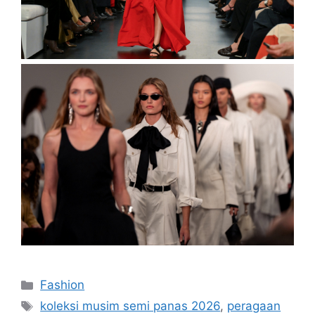
Categories
Fashion
Tags
koleksi musim semi panas 2026
,
peragaan