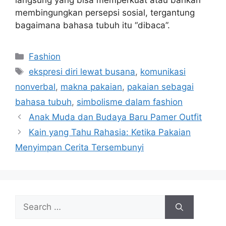
langsung yang bisa memperkuat atau bahkan
membingungkan persepsi sosial, tergantung
bagaimana bahasa tubuh itu “dibaca”.
Categories
Fashion
Tags
ekspresi diri lewat busana
,
komunikasi
nonverbal
,
makna pakaian
,
pakaian sebagai
bahasa tubuh
,
simbolisme dalam fashion
Anak Muda dan Budaya Baru Pamer Outfit
Kain yang Tahu Rahasia: Ketika Pakaian
Menyimpan Cerita Tersembunyi
Search
for: