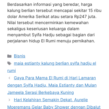
Berdasarkan informasi yang beredar, harga
kalung berlian tersebut mencapai sekitar 15 ribu
dolar Amerika Serikat atau setara Rp247 juta.
Nilai tersebut mencerminkan kemewahan
sekaligus keseriusan keluarga dalam
menyambut Syifa Hadju sebagai bagian dari
perjalanan hidup El Rumi menuju pernikahan.
Categories
Bisnis
Tags
maia estianty kalung berlian syifa hadju el
rumi
Gaya Para Mama El Rumi di Hari Lamaran
dengan Syifa Hadju, Maia Estianty dan Mulan
Jameela Serasi Berkebaya Kuning
Hari Kelahiran Semakin Dekat, Aurelie
Moeremans Gelar Baby Shower dengan Dibalut