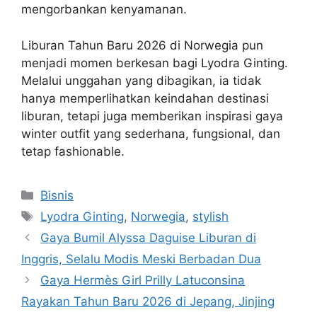
mengorbankan kenyamanan.
Liburan Tahun Baru 2026 di Norwegia pun
menjadi momen berkesan bagi Lyodra Ginting.
Melalui unggahan yang dibagikan, ia tidak
hanya memperlihatkan keindahan destinasi
liburan, tetapi juga memberikan inspirasi gaya
winter outfit yang sederhana, fungsional, dan
tetap fashionable.
Categories
Bisnis
Tags
Lyodra Ginting
,
Norwegia
,
stylish
Gaya Bumil Alyssa Daguise Liburan di
Inggris, Selalu Modis Meski Berbadan Dua
Gaya Hermès Girl Prilly Latuconsina
Rayakan Tahun Baru 2026 di Jepang, Jinjing