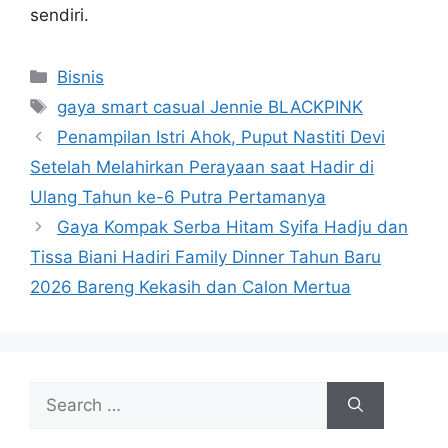
sendiri.
Categories
Bisnis
Tags
gaya smart casual Jennie BLACKPINK
Penampilan Istri Ahok, Puput Nastiti Devi
Setelah Melahirkan Perayaan saat Hadir di
Ulang Tahun ke-6 Putra Pertamanya
Gaya Kompak Serba Hitam Syifa Hadju dan
Tissa Biani Hadiri Family Dinner Tahun Baru
2026 Bareng Kekasih dan Calon Mertua
Search
for: