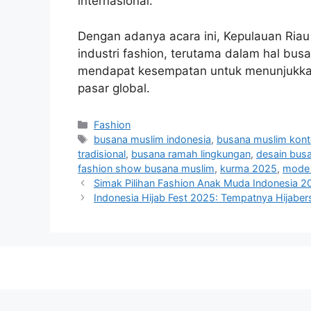
internasional.
Dengan adanya acara ini, Kepulauan Ria
industri fashion, terutama dalam hal bus
mendapat kesempatan untuk menunjukkan
pasar global.
Categories
Fashion
Tags
busana muslim indonesia
,
busana muslim kon
tradisional
,
busana ramah lingkungan
,
desain bus
fashion show busana muslim
,
kurma 2025
,
mode 
Simak Pilihan Fashion Anak Muda Indonesia 2
Indonesia Hijab Fest 2025: Tempatnya Hijabers