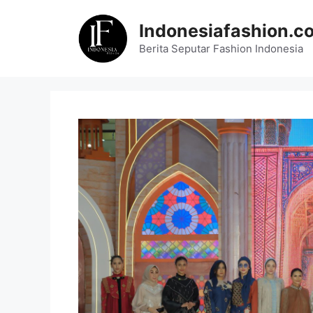
Skip
to
Indonesiafashion.c
content
Berita Seputar Fashion Indonesia