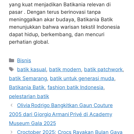
yang kuat menjadikan Batikania relevan di
pasar . Dengan terus berinovasi tanpa
meninggalkan akar budaya, Batikania Batik
menunjukkan bahwa warisan tekstil Indonesia
dapat hidup, berkembang, dan mencuri
perhatian global.
Categories
Bisnis
Tags
batik kasual
,
batik modern
,
batik patchwork
,
batik Semarang
,
batik untuk generasi muda
,
Batikania Batik
,
fashion batik Indonesia
,
pelestarian batik
Olivia Rodrigo Bangkitkan Gaun Couture
2005 dari Giorgio Armani Privé di Academy
Museum Gala 2025
Croctober 2025: Crocs Rayakan Bulan Gaya