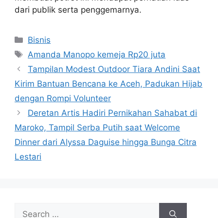
dari publik serta penggemarnya.
Categories
Bisnis
Tags
Amanda Manopo kemeja Rp20 juta
Tampilan Modest Outdoor Tiara Andini Saat
Kirim Bantuan Bencana ke Aceh, Padukan Hijab
dengan Rompi Volunteer
Deretan Artis Hadiri Pernikahan Sahabat di
Maroko, Tampil Serba Putih saat Welcome
Dinner dari Alyssa Daguise hingga Bunga Citra
Lestari
Search