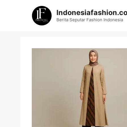
Skip
to
Indonesiafashion.c
content
Berita Seputar Fashion Indonesia