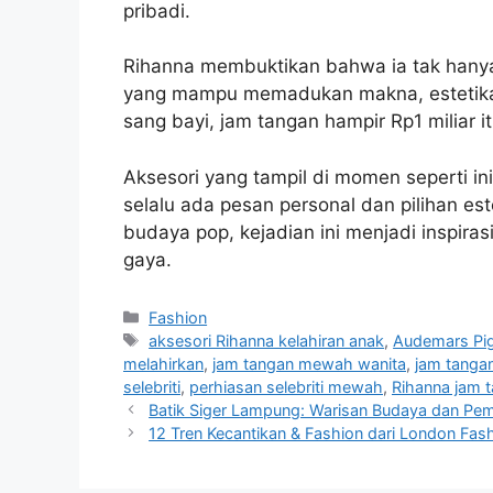
pribadi.
Rihanna membuktikan bahwa ia tak hanya 
yang mampu memadukan makna, estetika, 
sang bayi, jam tangan hampir Rp1 miliar i
Aksesori yang tampil di momen seperti i
selalu ada pesan personal dan pilihan 
budaya pop, kejadian ini menjadi inspir
gaya.
Categories
Fashion
Tags
aksesori Rihanna kelahiran anak
,
Audemars Pig
melahirkan
,
jam tangan mewah wanita
,
jam tangan
selebriti
,
perhiasan selebriti mewah
,
Rihanna jam
Batik Siger Lampung: Warisan Budaya dan Pem
12 Tren Kecantikan & Fashion dari London Fas