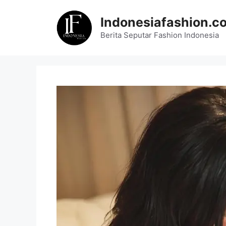
Skip
to
Indonesiafashion.c
content
Berita Seputar Fashion Indonesia