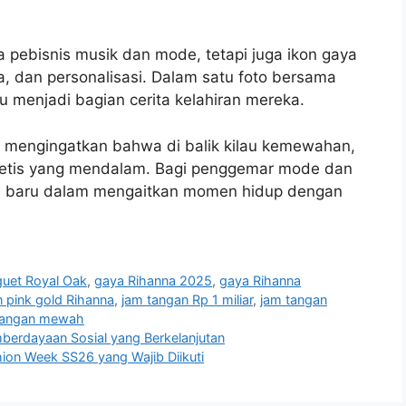
pebisnis musik dan mode, tetapi juga ikon gaya
dan personalisasi. Dalam satu foto bersama
tu menjadi bagian cerita kelahiran mereka.
ni mengingatkan bahwa di balik kilau kemewahan,
estetis yang mendalam. Bagi penggemar mode dan
asi baru dalam mengaitkan momen hidup dengan
uet Royal Oak
,
gaya Rihanna 2025
,
gaya Rihanna
 pink gold Rihanna
,
jam tangan Rp 1 miliar
,
jam tangan
 tangan mewah
berdayaan Sosial yang Berkelanjutan
hion Week SS26 yang Wajib Diikuti