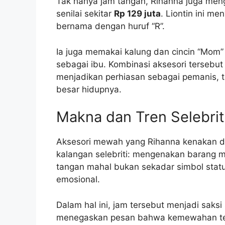
Tak hanya jam tangan, Rihanna juga me
senilai sekitar
Rp 129 juta
. Liontin ini m
bernama dengan huruf “R”.
Ia juga memakai kalung dan cincin “Mom
sebagai ibu. Kombinasi aksesori terseb
menjadikan perhiasan sebagai pemanis, 
besar hidupnya.
Makna dan Tren Selebrit
Aksesori mewah yang Rihanna kenakan d
kalangan selebriti: mengenakan barang m
tangan mahal bukan sekadar simbol status
emosional.
Dalam hal ini, jam tersebut menjadi saks
menegaskan pesan bahwa kemewahan teta