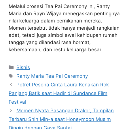
Melalui prosesi Tea Pai Ceremony ini, Ranty
Maria dan Rayn Wijaya menegaskan pentingnya
nilai keluarga dalam pernikahan mereka.
Momen tersebut tidak hanya menjadi rangkaian
adat, tetapi juga simbol awal kehidupan rumah
tangga yang dilandasi rasa hormat,
kebersamaan, dan restu keluarga besar.
Categories
Bisnis
Tags
Ranty Maria Tea Pai Ceremony
Potret Pesona Cinta Laura Kenakan Rok
Panjang Batik saat Hadir di Sundance Film
Festival
Momen Nyata Pasangan Drakor, Tampilan
Terbaru Shin Min-a saat Honeymoon Musim
Dingin dengan Gaya Santai