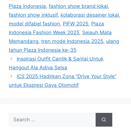
Plaza Indonesia
,
fashion show brand lokal
,
fashion show inklusif
,
kolaborasi desainer lokal
,
model difabel fashion
,
PIFW 2025
,
Plaza
Indonesia Fashion Week 2025
,
Sejauh Mata
Memandang
,
tren mode Indonesia 2025
,
ulang
tahun Plaza Indonesia ke-35
Inspirasi Outfit Cantik & Santai Untuk
Hangout Ala Adiva Selsa
ICS 2025 Hadirkan Zona “Drive Your Style”
untuk Ekspresi Gaya Otomotif
Search
for: