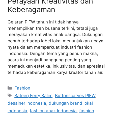
Perayaan Kreativitas dan
Keberagaman
Gelaran PIFW tahun ini tidak hanya
menampilkan tren busana terkini, tetapi juga
merayakan kreativitas anak bangsa. Dukungan
penuh terhadap label lokal menunjukkan upaya
nyata dalam memperkuat industri fashion
Indonesia. Dengan tema yang penuh makna,
acara ini menjadi panggung penting yang
memadukan estetika, inklusivitas, dan apresiasi
terhadap keberagaman karya kreator tanah air.
Categories
Fashion
Tags
Bateeq Ferry Salim
,
Buttonscarves PIFW
,
desainer indonesia
,
dukungan brand lokal
Indonesia
,
fashion anak Indonesia
,
fashion