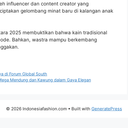
leh influencer dan content creator yang
ciptakan gelombang minat baru di kalangan anak
tara 2025 membuktikan bahwa kain tradisional
si mode. Bahkan, wastra mampu berkembang
nggakan.
ya di Forum Global South
ik Mega Mendung dan Kawung dalam Gaya Elegan
© 2026 Indonesiafashion.com
• Built with
GeneratePress