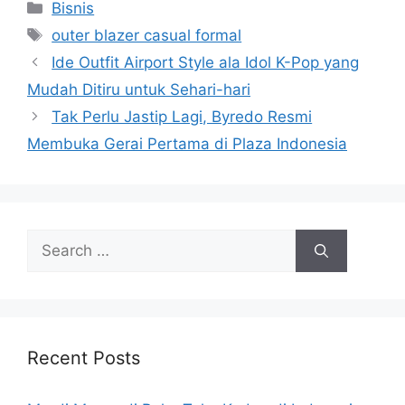
Categories
Bisnis
Tags
outer blazer casual formal
Ide Outfit Airport Style ala Idol K-Pop yang
Mudah Ditiru untuk Sehari-hari
Tak Perlu Jastip Lagi, Byredo Resmi
Membuka Gerai Pertama di Plaza Indonesia
Search
for:
Recent Posts