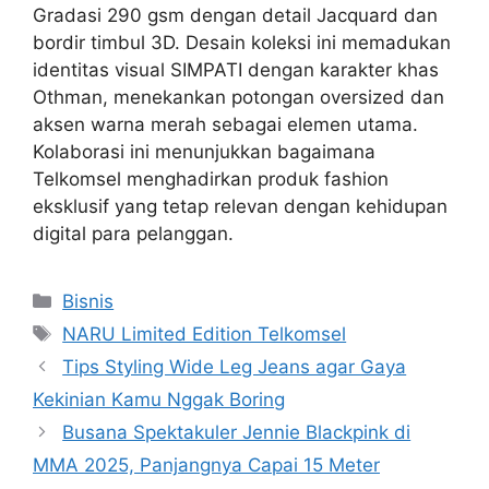
Gradasi 290 gsm dengan detail Jacquard dan
bordir timbul 3D. Desain koleksi ini memadukan
identitas visual SIMPATI dengan karakter khas
Othman, menekankan potongan oversized dan
aksen warna merah sebagai elemen utama.
Kolaborasi ini menunjukkan bagaimana
Telkomsel menghadirkan produk fashion
eksklusif yang tetap relevan dengan kehidupan
digital para pelanggan.
Categories
Bisnis
Tags
NARU Limited Edition Telkomsel
Tips Styling Wide Leg Jeans agar Gaya
Kekinian Kamu Nggak Boring
Busana Spektakuler Jennie Blackpink di
MMA 2025, Panjangnya Capai 15 Meter