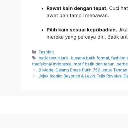
Rawat kain dengan tepat.
Cuci hat
awet dan tampil menawan.
Pilih kain sesuai kepribadian.
Jika
mereka yang percaya diri, Batik un
Categories
Fashion
Tags
batik tenun lurik
,
busana batik formal
,
fashion 
tradisional Indonesia
,
motif batik dan tenun
,
perbe
9 Model Gelang Emas Putih 750 untuk Tangan 
Jejak Ikonik: Beyoncé & Levi’s Tulis Revolus