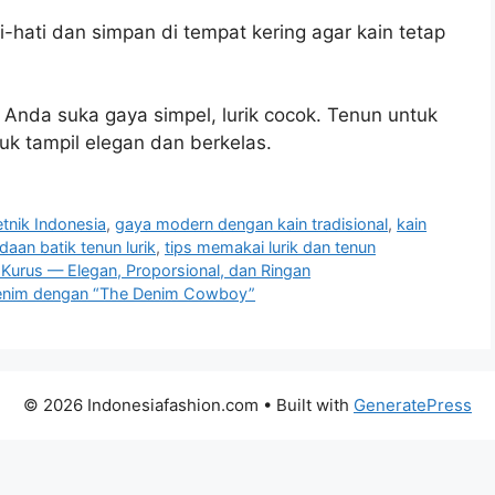
i-hati dan simpan di tempat kering agar kain tetap
 Anda suka gaya simpel, lurik cocok. Tenun untuk
tuk tampil elegan dan berkelas.
etnik Indonesia
,
gaya modern dengan kain tradisional
,
kain
daan batik tenun lurik
,
tips memakai lurik dan tenun
Kurus — Elegan, Proporsional, dan Ringan
i Denim dengan “The Denim Cowboy”
© 2026 Indonesiafashion.com
• Built with
GeneratePress