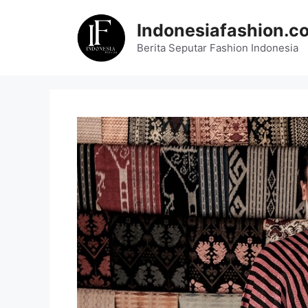
Skip
to
Indonesiafashion.c
content
Berita Seputar Fashion Indonesia