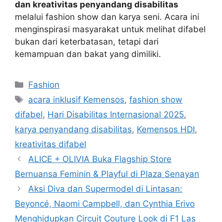
dan kreativitas penyandang disabilitas
melalui fashion show dan karya seni. Acara ini
menginspirasi masyarakat untuk melihat difabel
bukan dari keterbatasan, tetapi dari
kemampuan dan bakat yang dimiliki.
Categories
Fashion
Tags
acara inklusif Kemensos
,
fashion show
difabel
,
Hari Disabilitas Internasional 2025
,
karya penyandang disabilitas
,
Kemensos HDI
,
kreativitas difabel
ALICE + OLIVIA Buka Flagship Store
Bernuansa Feminin & Playful di Plaza Senayan
Aksi Diva dan Supermodel di Lintasan:
Beyoncé, Naomi Campbell, dan Cynthia Erivo
Menghidupkan Circuit Couture Look di F1 Las