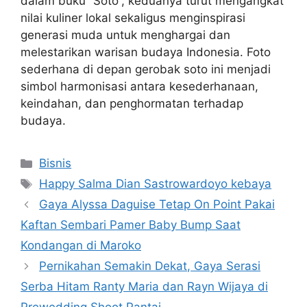
dalam buku “Soto”, keduanya turut mengangkat
nilai kuliner lokal sekaligus menginspirasi
generasi muda untuk menghargai dan
melestarikan warisan budaya Indonesia. Foto
sederhana di depan gerobak soto ini menjadi
simbol harmonisasi antara kesederhanaan,
keindahan, dan penghormatan terhadap
budaya.
Categories
Bisnis
Tags
Happy Salma Dian Sastrowardoyo kebaya
Gaya Alyssa Daguise Tetap On Point Pakai
Kaftan Sembari Pamer Baby Bump Saat
Kondangan di Maroko
Pernikahan Semakin Dekat, Gaya Serasi
Serba Hitam Ranty Maria dan Rayn Wijaya di