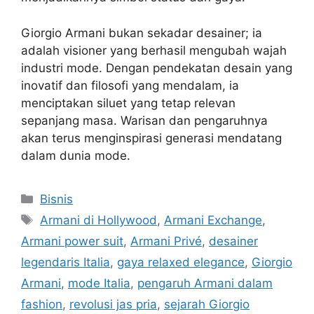
Giorgio Armani bukan sekadar desainer; ia
adalah visioner yang berhasil mengubah wajah
industri mode. Dengan pendekatan desain yang
inovatif dan filosofi yang mendalam, ia
menciptakan siluet yang tetap relevan
sepanjang masa. Warisan dan pengaruhnya
akan terus menginspirasi generasi mendatang
dalam dunia mode.
Categories
Bisnis
Tags
Armani di Hollywood
,
Armani Exchange
,
Armani power suit
,
Armani Privé
,
desainer
legendaris Italia
,
gaya relaxed elegance
,
Giorgio
Armani
,
mode Italia
,
pengaruh Armani dalam
fashion
,
revolusi jas pria
,
sejarah Giorgio