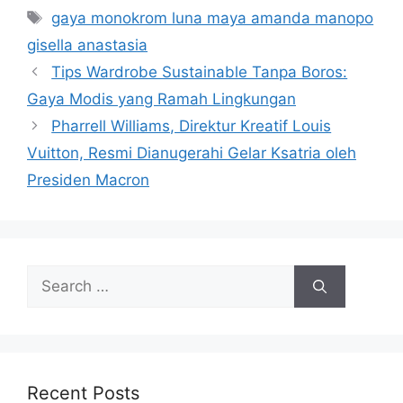
Tags
gaya monokrom luna maya amanda manopo
gisella anastasia
Tips Wardrobe Sustainable Tanpa Boros:
Gaya Modis yang Ramah Lingkungan
Pharrell Williams, Direktur Kreatif Louis
Vuitton, Resmi Dianugerahi Gelar Ksatria oleh
Presiden Macron
Search
for:
Recent Posts