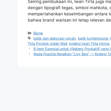
Seiring pembukaan ini, Iwan Tirta juga m
dengan tipografi tegas, simbol mahkota,
mempertahankan keseimbangan antara tra
bahwa brand warisan ini tetap relevan 
Categories
Bisnis
Tags
batik dan dekorasi rumah
,
batik kontemporer
,
Tirta Pondok Indah Mall
,
koleksi Iwan Tirta Home
8 Item Esensial untuk Hijabers Produktif yang I
Nada Puspita Kenalkan “Livy Bag” — Koleksi 