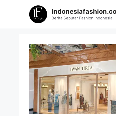
Skip
to
Indonesiafashion.c
content
Berita Seputar Fashion Indonesia