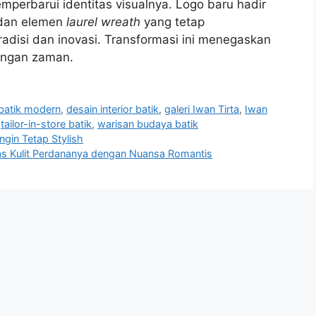
emperbarui identitas visualnya. Logo baru hadir
 dan elemen
laurel wreath
yang tetap
disi dan inovasi. Transformasi ini menegaskan
dengan zaman.
batik modern
,
desain interior batik
,
galeri Iwan Tirta
,
Iwan
,
tailor-in-store batik
,
warisan budaya batik
ngin Tetap Stylish
Tas Kulit Perdananya dengan Nuansa Romantis