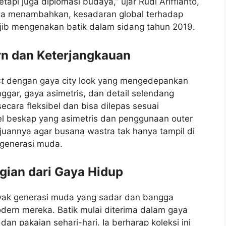
etapi juga diplomasi budaya,” ujar Rudi Ariffianto,
 Ia menambahkan, kesadaran global terhadap
wajib mengenakan batik dalam sidang tahun 2019.
rn dan Keterjangkauan
t
dengan gaya city look yang mengedepankan
onggar, gaya asimetris, dan detail selendang
ecara fleksibel dan bisa dilepas sesuai
el beskap yang asimetris dan penggunaan outer
uannya agar busana wastra tak hanya tampil di
i generasi muda.
gian dari Gaya Hidup
yak generasi muda yang sadar dan bangga
ern mereka. Batik mulai diterima dalam gaya
n pakaian sehari-hari. Ia berharap koleksi ini