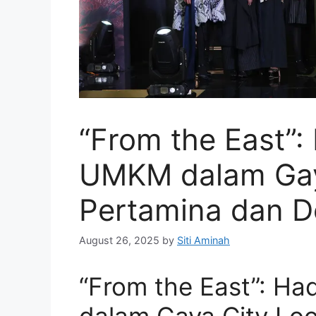
“From the East”:
UMKM dalam Gay
Pertamina dan D
August 26, 2025
by
Siti Aminah
“From the East”: H
dalam Gaya City Loo