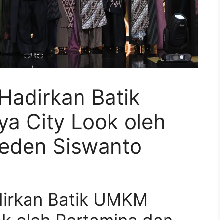
 Hadirkan Batik
a City Look oleh
eden Siswanto
adirkan Batik UMKM
k oleh Pertamina dan