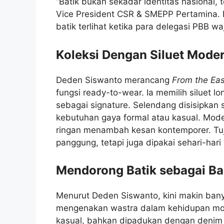
“Batik bukan sekadar identitas nasional, t
Vice President CSR & SMEPP Pertamina.
batik terlihat ketika para delegasi PBB 
Koleksi Dengan Siluet Mode
Deden Siswanto merancang
From the Eas
fungsi ready-to-wear. Ia memilih siluet l
sebagai signature. Selendang disisipkan s
kebutuhan gaya formal atau kasual. Mod
ringan menambah kesan kontemporer. Tuj
panggung, tetapi juga dipakai sehari-har
Mendorong Batik sebagai Ba
Menurut Deden Siswanto, kini makin ban
mengenakan wastra dalam kehidupan mod
kasual, bahkan dipadukan dengan denim da