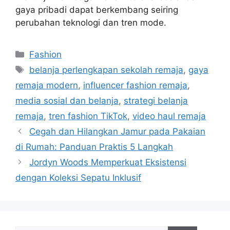
gaya pribadi dapat berkembang seiring
perubahan teknologi dan tren mode.
Categories
Fashion
Tags
belanja perlengkapan sekolah remaja
,
gaya
remaja modern
,
influencer fashion remaja
,
media sosial dan belanja
,
strategi belanja
remaja
,
tren fashion TikTok
,
video haul remaja
Cegah dan Hilangkan Jamur pada Pakaian
di Rumah: Panduan Praktis 5 Langkah
Jordyn Woods Memperkuat Eksistensi
dengan Koleksi Sepatu Inklusif