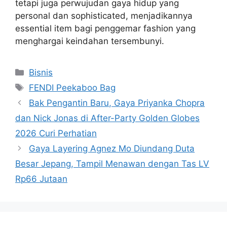
tetapi juga perwujudan gaya hidup yang
personal dan sophisticated, menjadikannya
essential item bagi penggemar fashion yang
menghargai keindahan tersembunyi.
Categories
Bisnis
Tags
FENDI Peekaboo Bag
Bak Pengantin Baru, Gaya Priyanka Chopra
dan Nick Jonas di After-Party Golden Globes
2026 Curi Perhatian
Gaya Layering Agnez Mo Diundang Duta
Besar Jepang, Tampil Menawan dengan Tas LV
Rp66 Jutaan