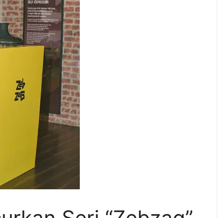
urkan Seri “Zebzag”