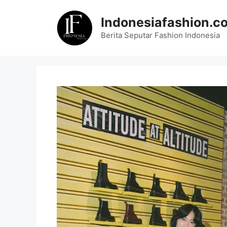
Skip
to
Indonesiafashion.c
content
Berita Seputar Fashion Indonesia