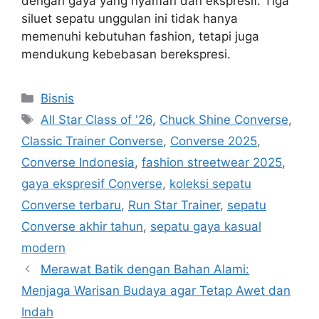
dengan gaya yang nyaman dan ekspresif. Tiga
siluet sepatu unggulan ini tidak hanya
memenuhi kebutuhan fashion, tetapi juga
mendukung kebebasan berekspresi.
Categories
Bisnis
Tags
All Star Class of '26
,
Chuck Shine Converse
,
Classic Trainer Converse
,
Converse 2025
,
Converse Indonesia
,
fashion streetwear 2025
,
gaya ekspresif Converse
,
koleksi sepatu
Converse terbaru
,
Run Star Trainer
,
sepatu
Converse akhir tahun
,
sepatu gaya kasual
modern
Merawat Batik dengan Bahan Alami:
Menjaga Warisan Budaya agar Tetap Awet dan
Indah