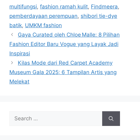
multifungsi
,
fashion ramah kulit
,
Findmeera
,
pemberdayaan perempuan
,
shibori tie-dye
batik
,
UMKM fashion
Gaya Curated oleh Chloe Malle: 8 Pilihan
Fashion Editor Baru Vogue yang Layak Jadi
Inspirasi
Kilas Mode dari Red Carpet Academy
Museum Gala 2025: 6 Tampilan Artis yang
Melekat
Search
for: