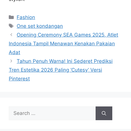
Categories
Fashion
Tags
One set kondangan
Opening Ceremony SEA Games 2025, Atlet
Indonesia Tampil Menawan Kenakan Pakaian
Adat
Tahun Penuh Warna! Ini Sederet Prediksi
Tren Estetika 2026 Paling ‘Cutesy’ Versi
Pinterest
Search
for: