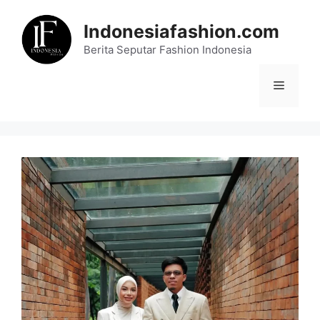
Skip
to
Indonesiafashion.com
content
Berita Seputar Fashion Indonesia
Menu