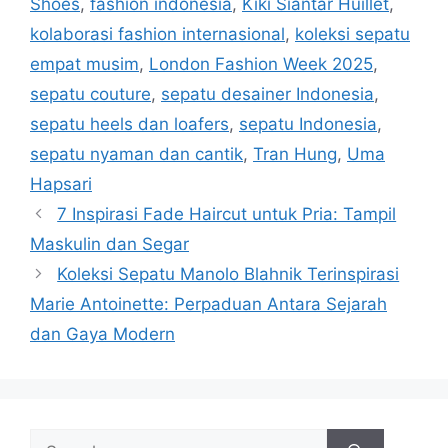
Shoes
,
fashion indonesia
,
Kiki Siantar Huillet
,
kolaborasi fashion internasional
,
koleksi sepatu
empat musim
,
London Fashion Week 2025
,
sepatu couture
,
sepatu desainer Indonesia
,
sepatu heels dan loafers
,
sepatu Indonesia
,
sepatu nyaman dan cantik
,
Tran Hung
,
Uma
Hapsari
7 Inspirasi Fade Haircut untuk Pria: Tampil
Maskulin dan Segar
Koleksi Sepatu Manolo Blahnik Terinspirasi
Marie Antoinette: Perpaduan Antara Sejarah
dan Gaya Modern
Search